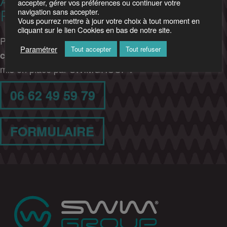
AQUATIQUES PARTOUT EN
accepter, gérer vos préférences ou continuer votre
navigation sans accepter.
FRANCE
Vous pourrez mettre à jour votre choix à tout moment en
cliquant sur le lien Cookies en bas de notre site.
Pour en savoir plus sur les outils et
procédés de
Paramétrer
Tout accepter
Tout refuser
construction de piscines et parcs aquatiques XXL
mis en place par SWIMGROUP :
06 62 49 59 79
FORMULAIRE