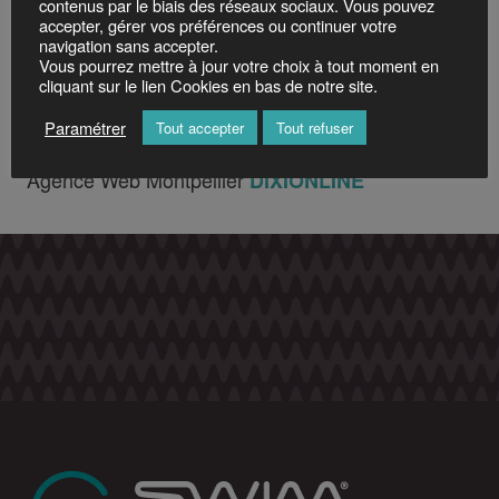
2, rue Kellermann - 59100 Roubaix
contenus par le biais des réseaux sociaux. Vous pouvez
accepter, gérer vos préférences ou continuer votre
Tél. +33 9 72 10 01 11
navigation sans accepter.
Vous pourrez mettre à jour votre choix à tout moment en
OVH SAS au capital de 10 059 500 €
cliquant sur le lien Cookies en bas de notre site.
RCS Roubaix - Tourcoing 424 761 419 00045
Paramétrer
Tout accepter
Tout refuser
Agence Web Montpellier
DIXIONLINE